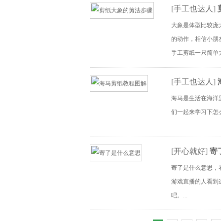
[
手工也达人
]
大象是体型比较庞
的动作，相信小朋
手工剪纸一只简单大
[
手工也达人
]
海马是生活在海洋
们一起来学习下怎
[
开心就好
]
寄
寄了是什么意思，
游戏直播的人看到
吧。...