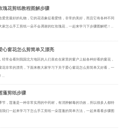
玫瑰花剪纸教程图解步骤
达爱意最好的礼物，它的花语象征着爱情，非常的美好，而且它有各种不同
大家怎么手工剪纸一朵不会凋谢的红玫瑰花，一起来学习下步骤图解吧！...
爱心窗花怎么剪简单又漂亮
，经常会看到我国北方地区的人们喜欢在家里的窗户上贴各种好看的窗花，
窗花非常的漂亮，下面来教大家学习下关于爱心窗花怎么剪简单又好看，一
..
莲蓬剪纸步骤
季节，莲蓬是一种非常实用的中药材，有消肿解毒的功效，所以很多人都特
面我们一起来学习下怎么手工剪纸一朵莲蓬的简单方法，一起来看看步骤图