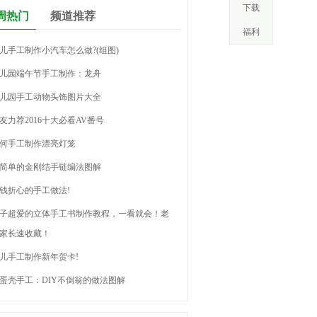
下载
周热门
频道推荐
福利
儿手工制作小汽车怎么做?(组图)
儿园端午节手工制作：龙舟
儿园手工动物头饰图片大全
友力荐2016十大必看AV番号
何手工制作漂亮灯笼
简单的金刚结手链编法图解
钱折心的手工做法!
子超爱的立体手工书制作教程，一看就会！老
家长速收藏！
儿手工制作新年贺卡!
蛋壳手工：DIY不倒翁的做法图解