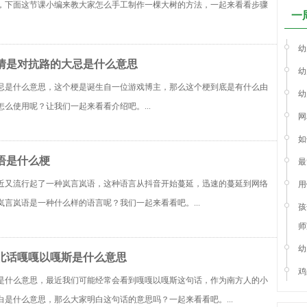
，下面这节课小编来教大家怎么手工制作一棵大树的方法，一起来看看步骤
一
幼
情是对抗路的大忌是什么意思
幼
忌是什么意思，这个梗是诞生自一位游戏博主，那么这个梗到底是有什么由
幼
么使用呢？让我们一起来看看介绍吧。...
网
如
语是什么梗
最
近又流行起了一种岚言岚语，这种语言从抖音开始蔓延，迅速的蔓延到网络
用
岚言岚语是一种什么样的语言呢？我们一起来看看吧。...
孩
师
幼
北话嘎嘎以嘎斯是什么意思
鸡
是什么意思，最近我们可能经常会看到嘎嘎以嘎斯这句话，作为南方人的小
白是什么意思，那么大家明白这句话的意思吗？一起来看看吧。...