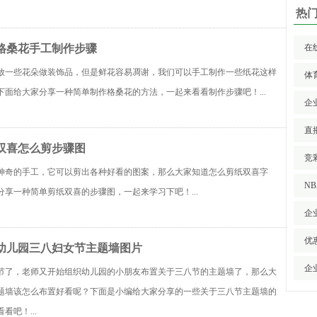
热
格桑花手工制作步骤
在
放一些花朵做装饰品，但是鲜花容易凋谢，我们可以手工制作一些纸花这样
体
下面给大家分享一种简单制作格桑花的方法，一起来看看制作步骤吧！...
企
直
双喜怎么剪步骤图
竞
神奇的手工，它可以剪出各种好看的图案，那么大家知道怎么剪纸双喜字
NB
享一种简单剪纸双喜的步骤图，一起来学习下吧！...
企
优
幼儿园三八妇女节主题墙图片
企
节了，老师又开始组织幼儿园的小朋友布置关于三八节的主题墙了，那么大
题墙该怎么布置好看呢？下面是小编给大家分享的一些关于三八节主题墙的
看吧！...