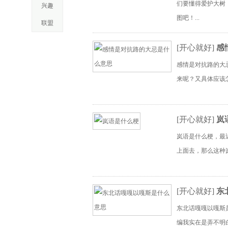
们要懂得爱护大树
兴趣
图吧！...
联盟
[
开心就好
]
感
感情是对抗路的大
来呢？又具体应该怎
[
开心就好
]
岚
岚语是什么梗，最
上面去，那么这种
[
开心就好
]
东
东北话嘎嘎以嘎斯
编我实在是弄不明