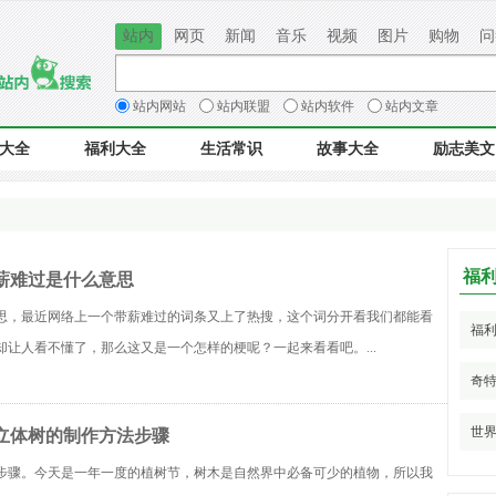
站内
网页
新闻
音乐
视频
图片
购物
问
大全
福利大全
站内网站
生活常识
站内联盟
站内软件
故事大全
站内文章
励志美文
大全
福利大全
生活常识
故事大全
励志美文
福
薪难过是什么意思
思，最近网络上一个带薪难过的词条又上了热搜，这个词分开看我们都能看
福利
却让人看不懂了，那么这又是一个怎样的梗呢？一起来看看吧。...
奇特
世界
立体树的制作方法步骤
步骤。今天是一年一度的植树节，树木是自然界中必备可少的植物，所以我