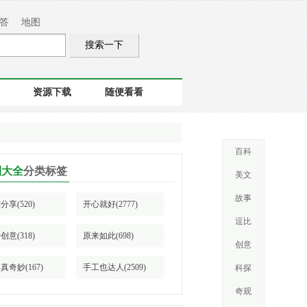
答
地图
资源下载
随便看看
资源下载
随便看看
百科
利大全
分类标签
美文
故事
分享(520)
开心就好(2777)
逗比
创意(318)
原来如此(698)
创意
真奇妙(167)
手工也达人(2509)
科探
奇观