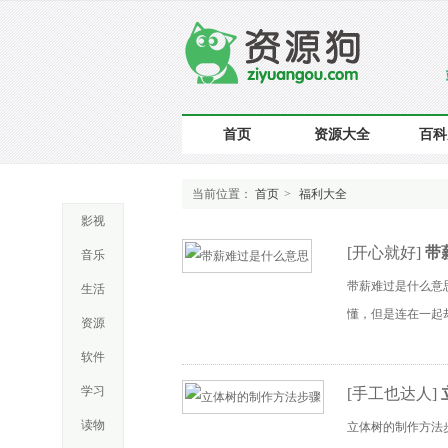
首页
资源大全
百科
首页
资源大全
百科
当前位置：
首页
>
福利大全
影视
[
开心就好
]
带
音乐
带薪难过是什么意
生活
懂，但是连在一起
资源
软件
学习
[
手工也达人
]
读物
立体树的制作方法