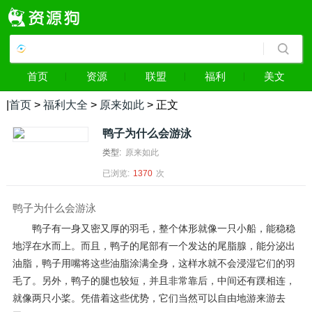
首页
资源
联盟
福利
美文
|
首页
>
福利大全
>
原来如此
> 正文
鸭子为什么会游泳
类型:
原来如此
已浏览:
1370
次
鸭子为什么会游泳
鸭子有一身又密又厚的羽毛，整个体形就像一只小船，能稳稳
地浮在水而上。而且，鸭子的尾部有一个发达的尾脂腺，能分泌出
油脂，鸭子用嘴将这些油脂涂满全身，这样水就不会浸湿它们的羽
毛了。另外，鸭子的腿也较短，并且非常靠后，中间还有蹼相连，
就像两只小桨。凭借着这些优势，它们当然可以自由地游来游去